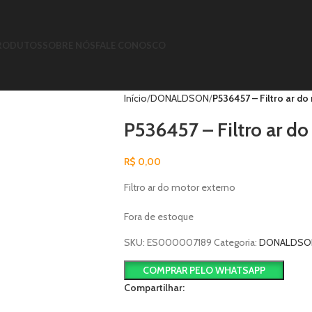
RODUTOS
SOBRE NÓS
FALE CONOSCO
Início
DONALDSON
P536457 – Filtro ar do
P536457 – Filtro ar d
R$
0,00
Filtro ar do motor externo
Fora de estoque
SKU:
ES000007189
Categoria:
DONALDSO
COMPRAR PELO WHATSAPP
Compartilhar: