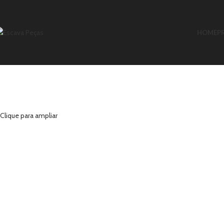
ESGO
TADO
HOME
P
Clique para ampliar