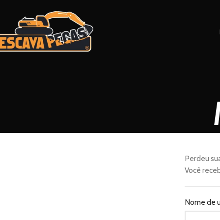
Perdeu sua
Você receb
Nome de u