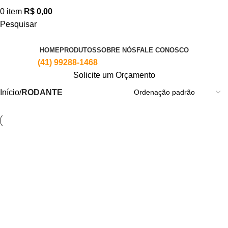
0
item
R$
0,00
Pesquisar
Todas as marcas
HOME
PRODUTOS
SOBRE NÓS
FALE CONOSCO
Telefone:
(41) 99288-1468
Solicite um Orçamento
Início
RODANTE