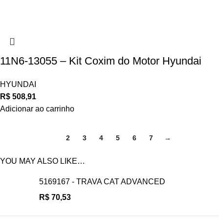
11N6-13055 – Kit Coxim do Motor Hyundai
HYUNDAI
R$
508,91
Adicionar ao carrinho
1
2
3
4
5
6
7
→
YOU MAY ALSO LIKE…
5169167 - TRAVA CAT ADVANCED
R$
70,53