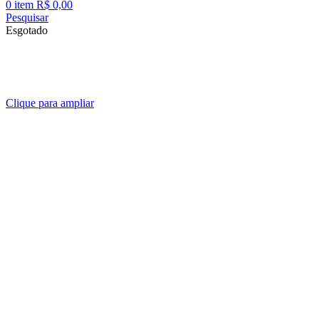
0
item
R$
0,00
Pesquisar
Esgotado
Clique para ampliar