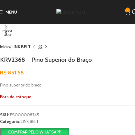
0
MENU
Clique para ampliar
ESGOT
ADO
Início
LINK BELT
KRV2368 – Pino Superior do Braço
R$
851,58
Pino superior do braço
Fora de estoque
SKU:
ES000008745
Categoria:
LINK BELT
COMPRAR PELO WHATSAPP