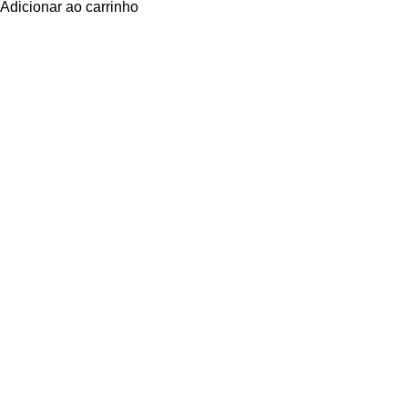
Adicionar ao carrinho
Navegue
POLÍTICA DE ATENDIMENTO
POLÍTICA DE ENTREGA E FRETE
POLÍTICA DE PAGAMENTO
Privacidade
POLÍTICA DE PRIVACIDADE
POLÍTICA DE TROCAS E DEVOLUÇÕES
TERMOS E CONDIÇÕES DE USO