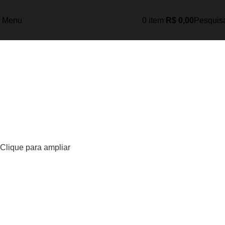
Menu
0
item
R$
0,00
Pesquis
Clique para ampliar