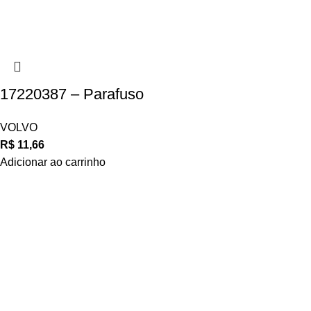
17220387 – Parafuso
VOLVO
R$
11,66
Adicionar ao carrinho
Navegue
POLÍTICA DE ATENDIMENTO
POLÍTICA DE ENTREGA E FRETE
POLÍTICA DE PAGAMENTO
Privacidade
POLÍTICA DE PRIVACIDADE