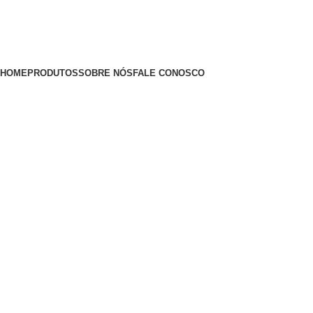
HOME
PRODUTOS
SOBRE NÓS
FALE CONOSCO
Entrar / Registrar
R$
0,00
Menu