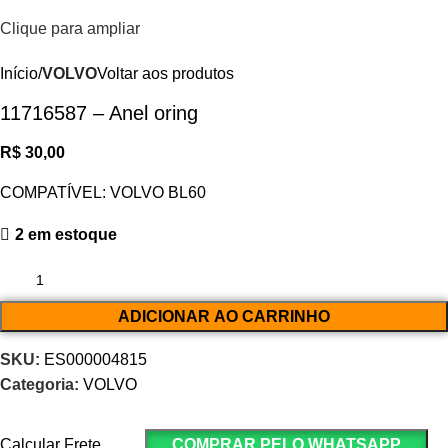
Clique para ampliar
Início
VOLVO
Voltar aos produtos
11716587 – Anel oring
R$
30,00
COMPATÍVEL: VOLVO BL60
2 em estoque
ADICIONAR AO CARRINHO
SKU:
ES000004815
Categoria:
VOLVO
Calcular Frete
COMPRAR PELO WHATSAPP