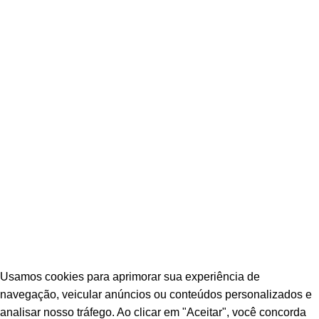
POLÍTICA DE TROCAS E DEVOLUÇÕES
TERMOS E CONDIÇÕES DE USO
© Escava Peças | CNPJ 36.087.928/0001-00 |
Agência TCA
Usamos cookies para aprimorar sua experiência de
navegação, veicular anúncios ou conteúdos personalizados e
analisar nosso tráfego. Ao clicar em "Aceitar", você concorda