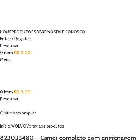
HOME
PRODUTOS
SOBRE NÓS
FALE CONOSCO
Entrar / Registrar
Pesquisar
0
item
R$
0,00
Menu
0
item
R$
0,00
Pesquisar
Clique para ampliar
Início
VOLVO
Voltar aos produtos
823033480 – Carrier completo com engrenagem