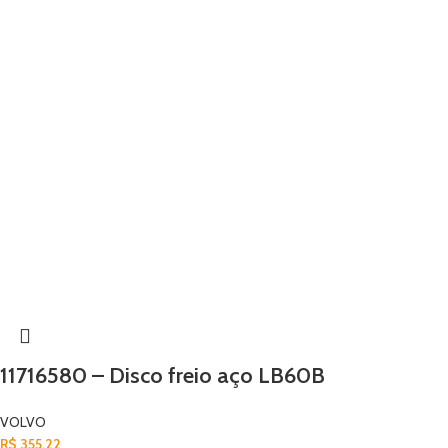
11716580 – Disco freio aço LB60B
VOLVO
R$
355,22