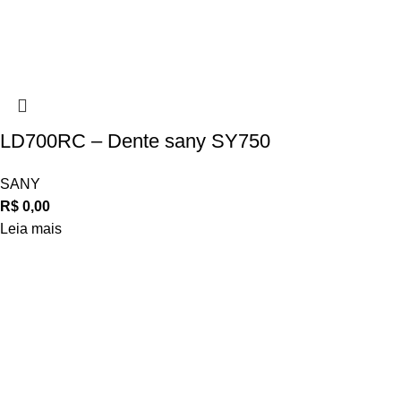
LD700RC – Dente sany SY750
SANY
R$
0,00
Leia mais
Navegue
POLÍTICA DE ATENDIMENTO
POLÍTICA DE ENTREGA E FRETE
POLÍTICA DE PAGAMENTO
Privacidade