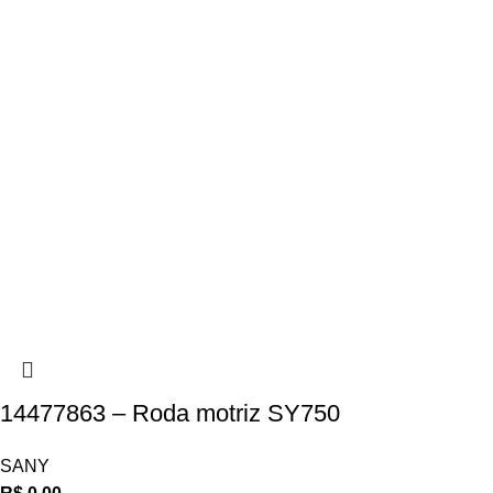
14477863 – Roda motriz SY750
SANY