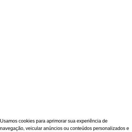
POLÍTICA DE PRIVACIDADE
POLÍTICA DE TROCAS E DEVOLUÇÕES
TERMOS E CONDIÇÕES DE USO
© Escava Peças | CNPJ 36.087.928/0001-00 |
Agência TCA
Usamos cookies para aprimorar sua experiência de
navegação, veicular anúncios ou conteúdos personalizados e