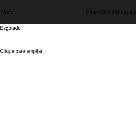
Menu
0
item
R$
0,00
Pesquis
Esgotado
Clique para ampliar