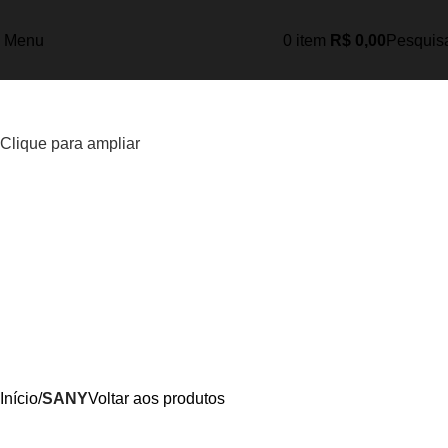
Menu
0
item
R$
0,00
Pesquis
Clique para ampliar
Início
SANY
Voltar aos produtos