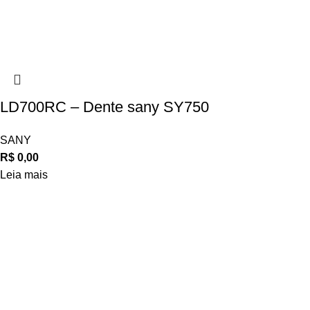
LD700RC – Dente sany SY750
SANY
R$
0,00
Leia mais
Navegue
POLÍTICA DE ATENDIMENTO
POLÍTICA DE ENTREGA E FRETE
POLÍTICA DE PAGAMENTO
Privacidade