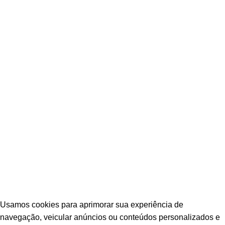
POLÍTICA DE PRIVACIDADE
POLÍTICA DE TROCAS E DEVOLUÇÕES
TERMOS E CONDIÇÕES DE USO
© Escava Peças | CNPJ 36.087.928/0001-00 |
Agência TCA
Usamos cookies para aprimorar sua experiência de
navegação, veicular anúncios ou conteúdos personalizados e