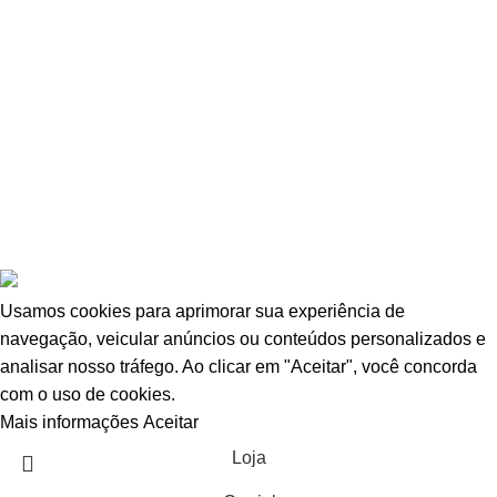
POLÍTICA DE PRIVACIDADE
POLÍTICA DE TROCAS E DEVOLUÇÕES
TERMOS E CONDIÇÕES DE USO
© Escava Peças | CNPJ 36.087.928/0001-00 |
Agência TCA
Usamos cookies para aprimorar sua experiência de
navegação, veicular anúncios ou conteúdos personalizados e
analisar nosso tráfego. Ao clicar em "Aceitar", você concorda
com o uso de cookies.
Mais informações
Aceitar
Loja