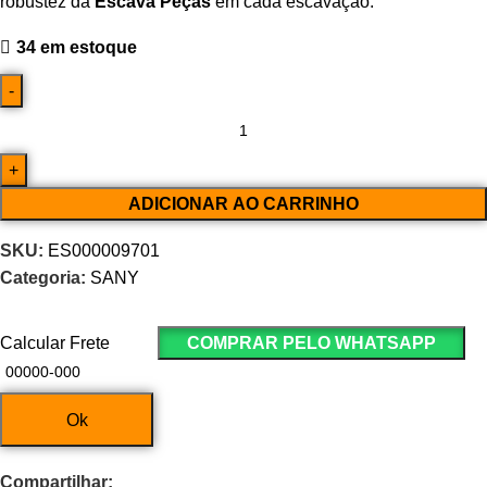
robustez da
Escava Peças
em cada escavação.
34 em estoque
ADICIONAR AO CARRINHO
SKU:
ES000009701
Categoria:
SANY
Calcular Frete
COMPRAR PELO WHATSAPP
Ok
Compartilhar: