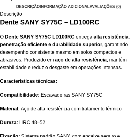
DESCRIÇÃO
INFORMAÇÃO ADICIONAL
AVALIAÇÕES (0)
Descrição
Dente SANY SY75C – LD100RC
O
Dente SANY SY75C LD100RC
entrega
alta resistência,
penetração eficiente e durabilidade superior
, garantindo
desempenho consistente mesmo em solos compactos e
abrasivos. Produzido em
aço de alta resistência
, mantém
estabilidade e reduz o desgaste em operações intensas.
Características técnicas:
Compatibilidade:
Escavadeiras SANY SY75C
Material:
Aço de alta resistência com tratamento térmico
Dureza:
HRC 48–52
Fixação:
Sistema padrão SANY, com encaixe seguro e