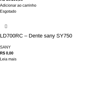
Adicionar ao carrinho
Esgotado
LD700RC – Dente sany SY750
SANY
R$
0,00
Leia mais
Navegue
POLÍTICA DE ATENDIMENTO
POLÍTICA DE ENTREGA E FRETE
POLÍTICA DE PAGAMENTO
Privacidade