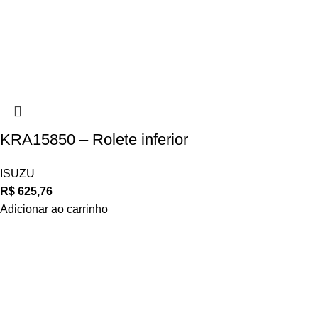
KRA15850 – Rolete inferior
ISUZU
R$
625,76
Adicionar ao carrinho
Navegue
POLÍTICA DE ATENDIMENTO
POLÍTICA DE ENTREGA E FRETE
POLÍTICA DE PAGAMENTO