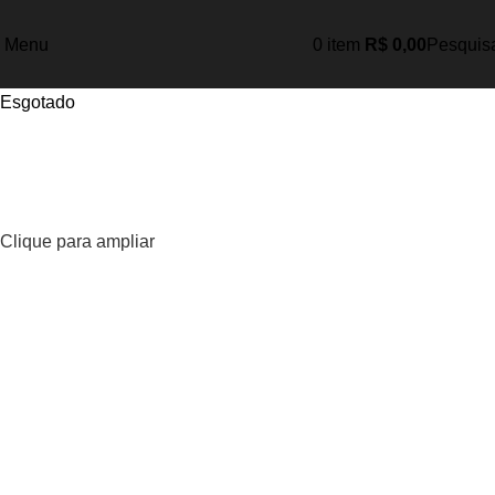
Menu
0
item
R$
0,00
Pesquis
Esgotado
Clique para ampliar