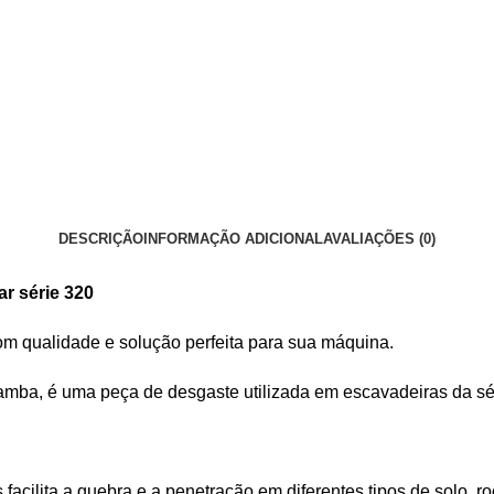
DESCRIÇÃO
INFORMAÇÃO ADICIONAL
AVALIAÇÕES (0)
r série 320
m qualidade e solução perfeita para sua máquina.
a, é uma peça de desgaste utilizada em escavadeiras da série
acilita a quebra e a penetração em diferentes tipos de solo, ro