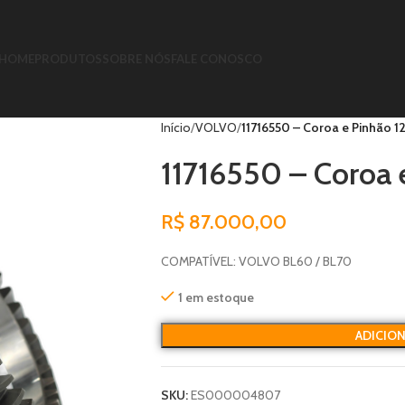
HOME
PRODUTOS
SOBRE NÓS
FALE CONOSCO
Início
VOLVO
11716550 – Coroa e Pinhão 1
11716550 – Coroa 
R$
87.000,00
COMPATÍVEL: VOLVO BL60 / BL70
1 em estoque
ADICIO
SKU:
ES000004807