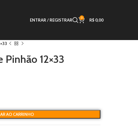
0
ENTRAR / REGISTRAR
R$
0,00
2×33
e Pinhão 12×33
NAR AO CARRINHO