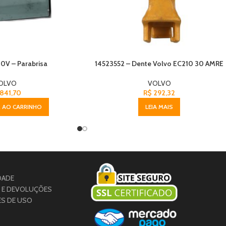
0V – Parabrisa
14523552 – Dente Volvo EC210 30 AMRE
OLVO
VOLVO
841,70
R$
292,32
 AO CARRINHO
LEIA MAIS
DADE
S E DEVOLUÇÕES
ES DE USO