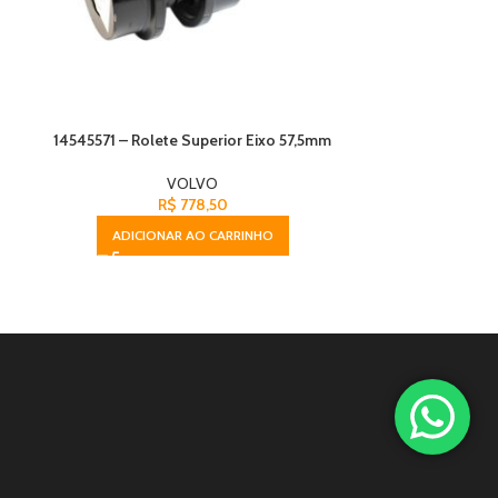
14545571 – Rolete Superior Eixo 57,5mm
14732392 –
VOLVO
R$
778,50
ADICIONAR AO CARRINHO