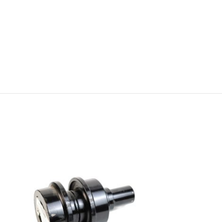
ESGO
TADO