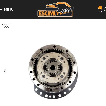
0
MENU
ESGOT
ADO