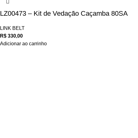
LZ00473 – Kit de Vedação Caçamba 80SA
LINK BELT
R$
330,00
Adicionar ao carrinho
Navegue
POLÍTICA DE ATENDIMENTO
POLÍTICA DE ENTREGA E FRETE
POLÍTICA DE PAGAMENTO
Privacidade
POLÍTICA DE PRIVACIDADE
POLÍTICA DE TROCAS E DEVOLUÇÕES
TERMOS E CONDIÇÕES DE USO