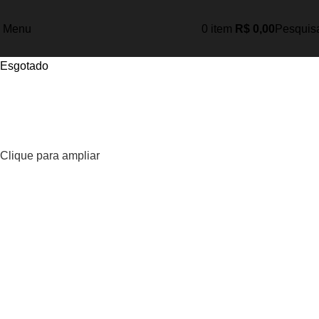
Menu
0
item
R$
0,00
Pesquis
Esgotado
Clique para ampliar