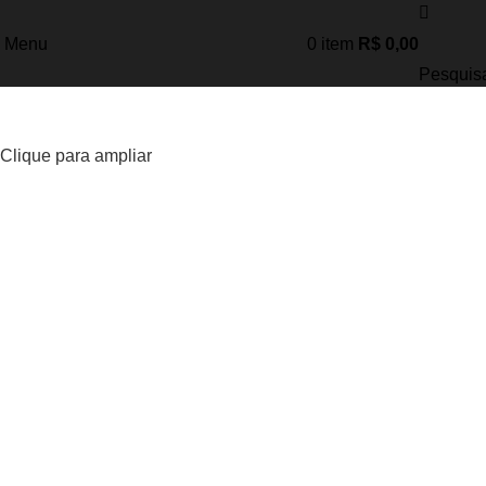
Menu
0
item
R$
0,00
Pesquis
Clique para ampliar