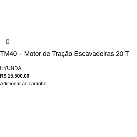
TM40 – Motor de Tração Escavadeiras 20 T
HYUNDAI
R$
15.500,00
Adicionar ao carrinho
Navegue
POLÍTICA DE ATENDIMENTO
POLÍTICA DE ENTREGA E FRETE
POLÍTICA DE PAGAMENTO
Privacidade