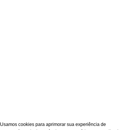
POLÍTICA DE PRIVACIDADE
POLÍTICA DE TROCAS E DEVOLUÇÕES
TERMOS E CONDIÇÕES DE USO
© Escava Peças | CNPJ 36.087.928/0001-00 |
Agência TCA
Usamos cookies para aprimorar sua experiência de