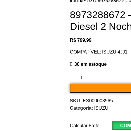
Início
ISUZU
8973288672 – 
8973288672 –
Diesel 2 Noc
R$
799,99
COMPATÍVEL: ISUZU 4JJ1
30 em estoque
SKU:
ES000003565
Categoria:
ISUZU
Calcular Frete
COM