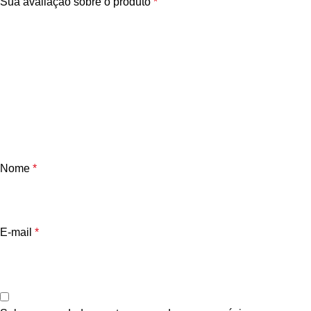
Sua avaliação sobre o produto
*
Nome
*
E-mail
*