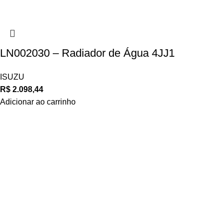
LN002030 – Radiador de Água 4JJ1
ISUZU
R$
2.098,44
Adicionar ao carrinho
Navegue
POLÍTICA DE ATENDIMENTO
POLÍTICA DE ENTREGA E FRETE
POLÍTICA DE PAGAMENTO
Privacidade
POLÍTICA DE PRIVACIDADE
POLÍTICA DE TROCAS E DEVOLUÇÕES