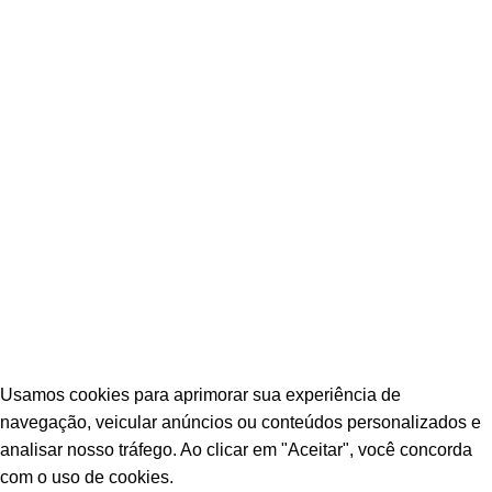
TERMOS E CONDIÇÕES DE USO
© Escava Peças | CNPJ 36.087.928/0001-00 |
Agência TCA
Usamos cookies para aprimorar sua experiência de
navegação, veicular anúncios ou conteúdos personalizados e
analisar nosso tráfego. Ao clicar em "Aceitar", você concorda
com o uso de cookies.