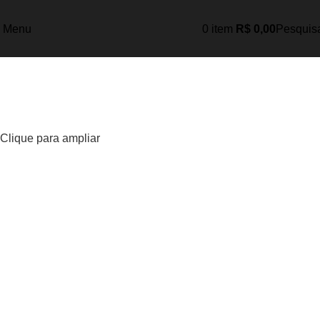
Menu
0
item
R$
0,00
Pesquis
Clique para ampliar