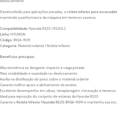
deslocamento.
Desenvolvido para aplicações pesadas, o
rolete inferior para escavade
mantendo a performance da máquina em terrenos severos.
Compatibilidade:
Hyundai R220 / R220LC
Linha:
HYUNDAI
Código:
81Q6-11011
Categoria:
Material rodante / Rolete inferior
Benefícios principais:
Alta resistência ao desgaste, impacto e carga pesada
Mais estabilidade e suavidade no deslocamento
Auxilia na distribuição do peso sobre o material rodante
Garante melhor apoio e alinhamento da esteira
Excelente desempenho em obras, terraplanagem, mineração e terrenos
Ideal para reposição do conjunto de esteiras da Hyundai R220
Garanta o
Rolete Inferior Hyundai R220 81Q6-11011
e mantenha sua escav