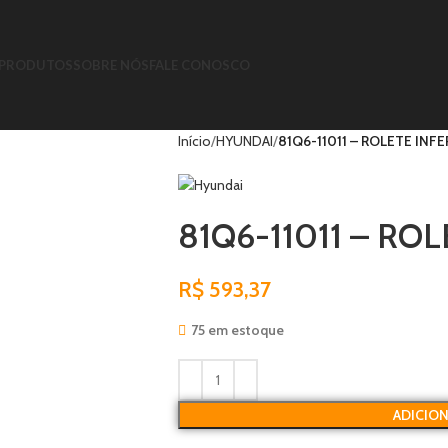
PRODUTOS
SOBRE NÓS
FALE CONOSCO
Início
HYUNDAI
81Q6-11011 – ROLETE INF
81Q6-11011 – RO
R$
593,37
75 em estoque
ADICIO