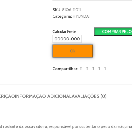
SKU:
81Q6-11011
Categoria:
HYUNDAI
Calcular Frete
COMPRAR PELO
Ok
Compartilhar:
CRIÇÃO
INFORMAÇÃO ADICIONAL
AVALIAÇÕES (0)
al rodante da escavadeira
, responsável por sustentar o peso da máquina, 