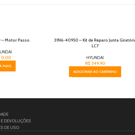
 – Motor Passo
31N6-40950 – Kit de Reparo Junta Giratóri
LC7
UNDAI
$
0,00
HYUNDAI
R$
349,90
IA MAIS
ADICIONAR AO CARRINHO
DADE
S E DEVOLUÇÕES
ES DE USO