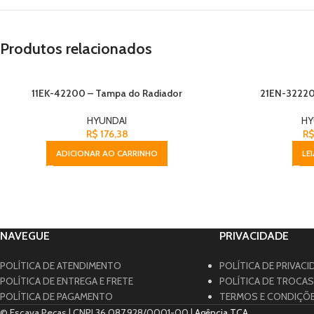
Produtos relacionados
ESGO
11EK-42200 – Tampa do Radiador
21EN-32220
TADO
HYUNDAI
HY
R$
176,38
R
ADICIONAR AO CARRINHO
LE
NAVEGUE
PRIVACIDADE
POLÍTICA DE ATENDIMENTO
POLÍTICA DE PRIVACI
POLÍTICA DE ENTREGA E FRETE
POLÍTICA DE TROCA
POLÍTICA DE PAGAMENTO
TERMOS E CONDIÇÕ
© Escava Peças | CNPJ 36.087.928/0001-00 |
Agência TCA