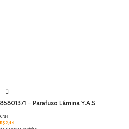
85801371 – Parafuso Lâmina Y.A.S
CNH
R$
2,44