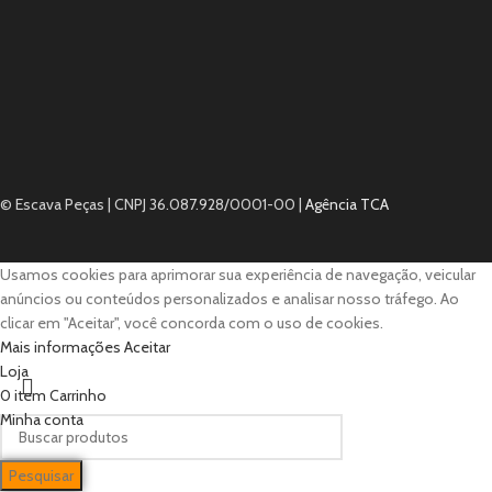
© Escava Peças | CNPJ 36.087.928/0001-00 |
Agência TCA
Usamos cookies para aprimorar sua experiência de navegação, veicular
anúncios ou conteúdos personalizados e analisar nosso tráfego. Ao
clicar em "Aceitar", você concorda com o uso de cookies.
Mais informações
Aceitar
Loja
0
item
Carrinho
Minha conta
Pesquisar