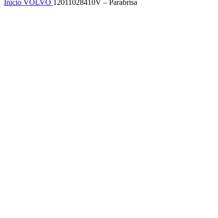
Início
VOLVO
12011028410V – Parabrisa