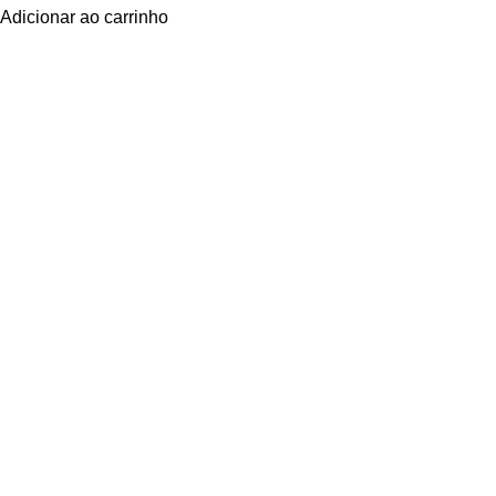
Adicionar ao carrinho
Navegue
POLÍTICA DE ATENDIMENTO
POLÍTICA DE ENTREGA E FRETE
POLÍTICA DE PAGAMENTO
Privacidade
POLÍTICA DE PRIVACIDADE
POLÍTICA DE TROCAS E DEVOLUÇÕES
TERMOS E CONDIÇÕES DE USO