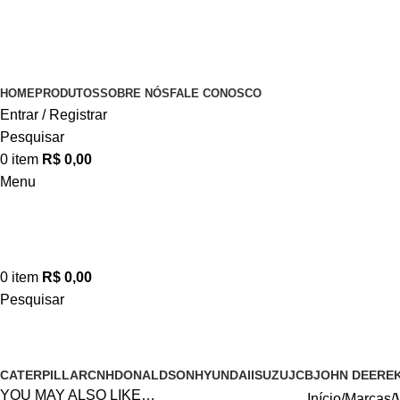
HOME
PRODUTOS
SOBRE NÓS
FALE CONOSCO
Entrar / Registrar
Pesquisar
0
item
R$
0,00
Menu
0
item
R$
0,00
Pesquisar
Volvo
CATERPILLAR
CNH
DONALDSON
HYUNDAI
ISUZU
JCB
JOHN DEERE
YOU MAY ALSO LIKE…
Início
Marcas