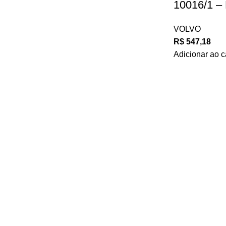
10016/1 – 
VOLVO
R$
547,18
Adicionar ao c
Navegue
Privacidade
POLÍTICA DE ATENDIMENTO
POLÍTICA DE
POLÍTICA DE ENTREGA E FRETE
POLÍTICA D
POLÍTICA DE PAGAMENTO
TERMOS E C
© Escava Peças | CNPJ 36.087.928/0001-00 |
Agência TCA