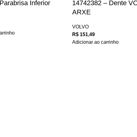
Parabrisa Inferior
14742382 – Dente V
ARXE
VOLVO
arrinho
R$
151,49
Adicionar ao carrinho
 PRIVACIDADE
E TROCAS E DEVOLUÇÕES
ONDIÇÕES DE USO